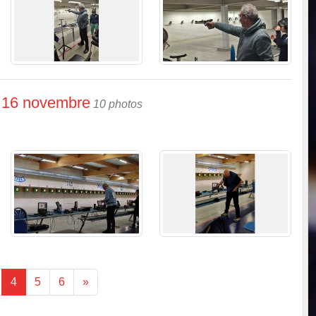
 16 novembre
10 photos
4
5
6
»