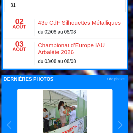
31
02
43e CdF Silhouettes Métalliques
AOÛT
du 02/08 au 08/08
03
Championat d'Europe IAU
AOÛT
Arbalète 2026
du 03/08 au 08/08
DERNIÈRES PHOTOS
+ de photos
Précedent
Suiva