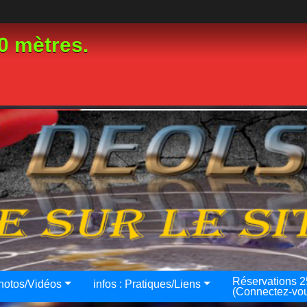
0 mètres.
Réservations 
hotos/Vidéos
infos : Pratiques/Liens
(Connectez-vo