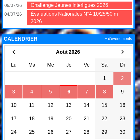
Challenge Jeunes Interligues 2026
05/07/26
Évaluations Nationales N°4 10/25/50 m
04/07/26
2026
CALENDRIER
+ d'évènements
Août 2026
Lu
Ma
Me
Je
Ve
Sa
Di
1
2
3
4
5
6
7
8
9
10
11
12
13
14
15
16
17
18
19
20
21
22
23
24
25
26
27
28
29
30