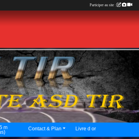
Participer au site :
25 m
Contact & Plan
Livre d or
us)