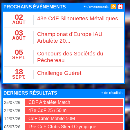
PROCHAINS ÉVÈNEMENTS
+ d'évènements
02
43e CdF Silhouettes Métalliques
AOÛT
03
Championat d'Europe IAU
AOÛT
Arbalète 20...
05
Concours des Sociétés du
SEPT.
Pêchereau
18
Challenge Guéret
SEPT.
DERNIERS RÉSULTATS
+ de résultats
CDF Arbalète Match
25/07/26
47e CdF 25 / 50 m
22/07/26
CdF Cible Mobile 50M
12/07/26
19e CdF Clubs Skeet Olympique
05/07/26