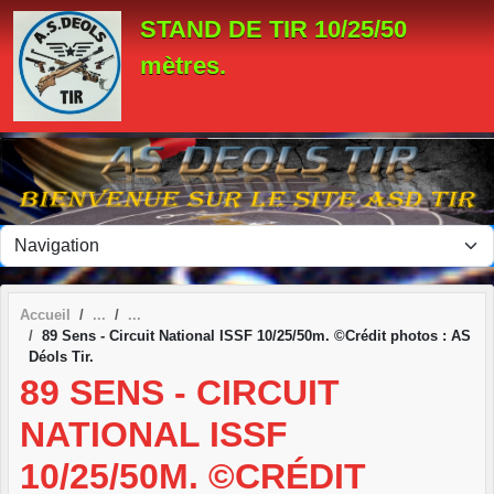
Panneau de gestion des cookies
STAND DE TIR 10/25/50
mètres.
Accueil
89 Sens - Circuit National ISSF 10/25/50m. ©Crédit photos : AS
Déols Tir.
89 SENS - CIRCUIT
NATIONAL ISSF
10/25/50M. ©CRÉDIT