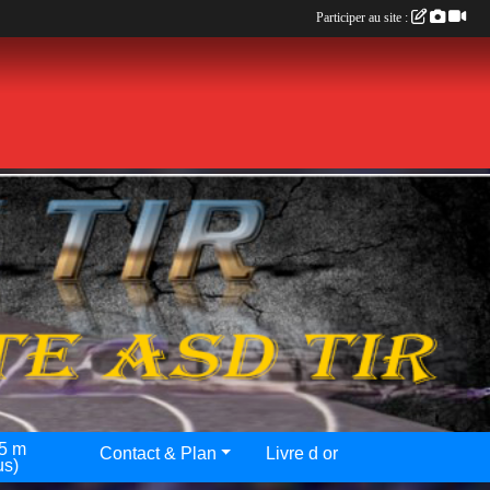
Participer au site :
25 m
Contact & Plan
Livre d or
us)