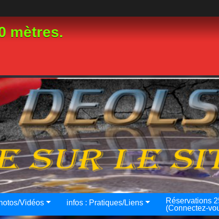
0 mètres.
Réservations 
hotos/Vidéos
infos : Pratiques/Liens
(Connectez-vo