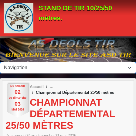
Panneau de gestion des cookies
STAND DE TIR 10/25/50
mètres.
Du
samedi
Accueil
02
Championnat Départemental 25/50 mètres
au
dimanche
CHAMPIONNAT
03
MAI
2026
DÉPARTEMENTAL
25/50 MÈTRES
Du
samedi
02
au
dimanche
03
mai
2026