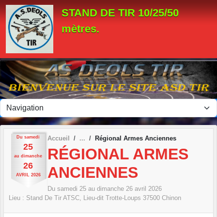
Panneau de gestion des cookies
STAND DE TIR 10/25/50
mètres.
Du
samedi
Accueil
Régional Armes Anciennes
25
RÉGIONAL ARMES
au
dimanche
26
ANCIENNES
AVRIL
2026
Du
samedi
25
au
dimanche
26
avril
2026
Lieu :
Stand De Tir ATSC, Lieu-dit Trotte-Loups
37500
Chinon