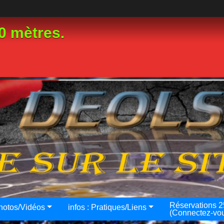
0 mètres.
Réservations 
hotos/Vidéos
infos : Pratiques/Liens
(Connectez-vo