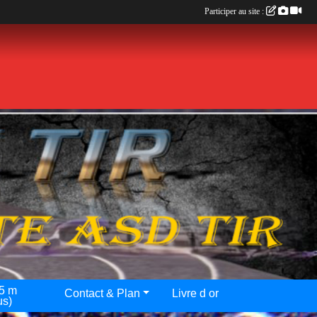
Participer au site :
25 m
Contact & Plan
Livre d or
us)