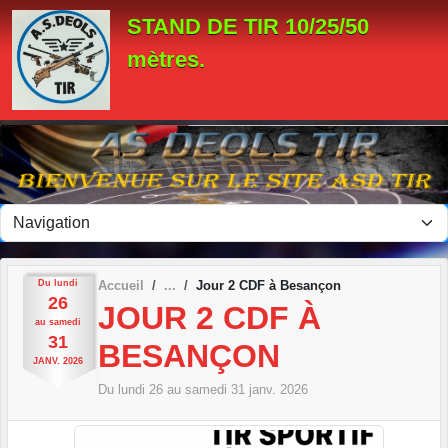
Panneau de gestion des cookies
STAND DE TIR 10/25/50
mètres.
Du
lundi
Accueil
Jour 2 CDF à Besançon
26
JOUR 2 CDF À
au
samedi
31
BESANÇON
JANV.
2026
Du
lundi
26
au
samedi
31
janv.
2026