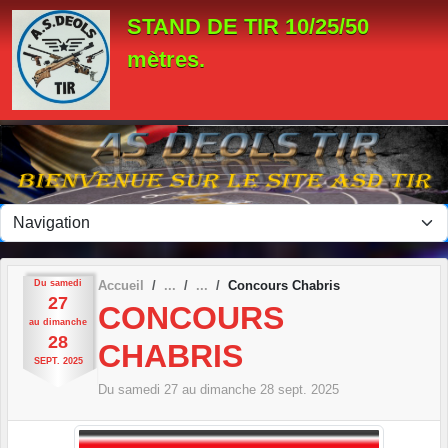
Panneau de gestion des cookies
STAND DE TIR 10/25/50
mètres.
Du
samedi
Accueil
Concours Chabris
27
CONCOURS
au
dimanche
28
CHABRIS
SEPT.
2025
Du
samedi
27
au
dimanche
28
sept.
2025