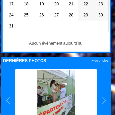
17
18
19
20
21
22
23
24
25
26
27
28
29
30
31
Aucun évènement aujourd'hui
DERNIÈRES PHOTOS
+ de photos
Précedent
Suiva