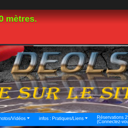
0 mètres.
Réservations 
hotos/Vidéos
infos : Pratiques/Liens
(Connectez-vo