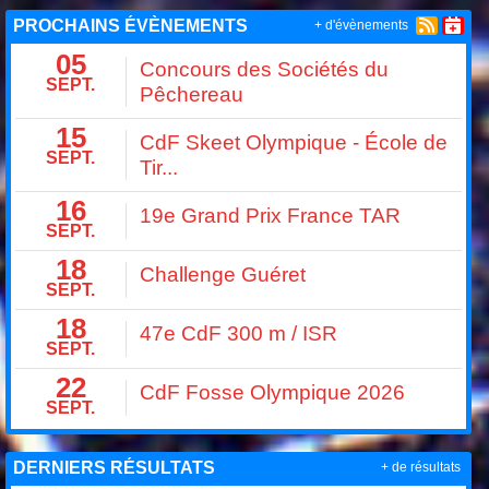
PROCHAINS ÉVÈNEMENTS
+ d'évènements
05
Concours des Sociétés du
SEPT.
Pêchereau
15
CdF Skeet Olympique - École de
SEPT.
Tir...
16
19e Grand Prix France TAR
SEPT.
18
Challenge Guéret
SEPT.
18
47e CdF 300 m / ISR
SEPT.
22
CdF Fosse Olympique 2026
SEPT.
DERNIERS RÉSULTATS
+ de résultats