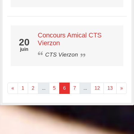
Concours Amical CTS
20
Vierzon
juin
CTS Vierzon
«
1
2
...
5
6
7
...
12
13
»