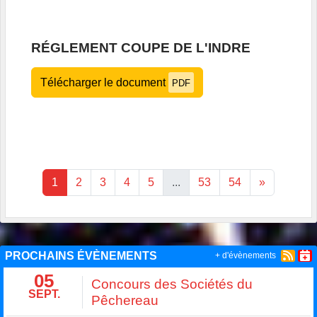
RÉGLEMENT COUPE DE L'INDRE
Télécharger le document
PDF
1
2
3
4
5
...
53
54
»
PROCHAINS ÉVÈNEMENTS
+ d'évènements
05
Concours des Sociétés du
SEPT.
Pêchereau