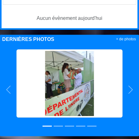
Aucun évènement aujourd'hui
DERNIÈRES PHOTOS
+ de photos
Précedent
Sui